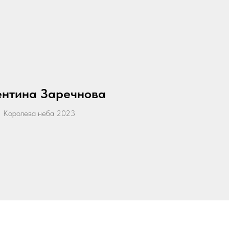
ентина Заречнова
Королева неба 2023