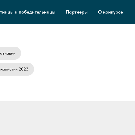
тницы и победительницы
Партнеры
О конкурсе
 авиации
иналистки 2023