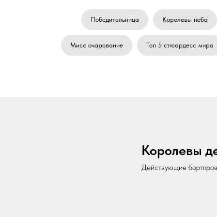
Победительница
Королевы неба
Мисс очарование
Топ 5 стюардесс мира
Королевы д
Действующие бортпров