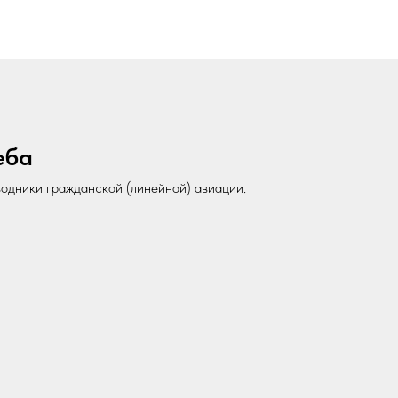
еба
одники гражданской (линейной) авиации.