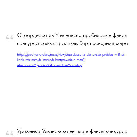
“
Стюардесса из Ульяновска пробилась в финал
конкурса самых красивых бортпроводниц мира
https://proulyanovsk.ru/news/view/stuardessa-iz-ulanovska-probilas-v-final-
konkursa-samyh-krasivyh-bortprovodnic-mira?
utm_source=yxnews&utm_medium=desktop
“
Уроженка Ульяновска вышла в финал конкурса