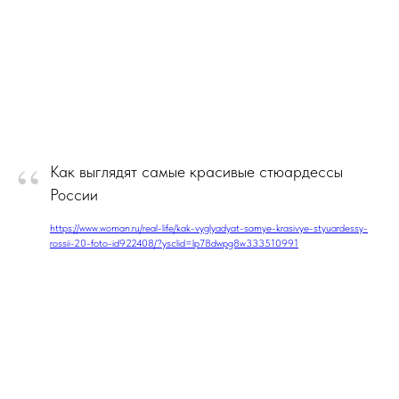
“
Как выглядят самые красивые стюардессы
России
https://www.woman.ru/real-life/kak-vyglyadyat-samye-krasivye-styuardessy-
rossii-20-foto-id922408/?ysclid=lp78dwpg8w333510991