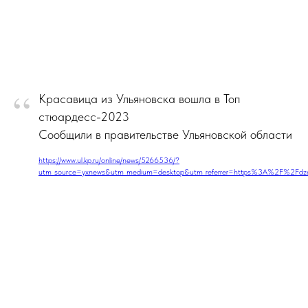
“
Красавица из Ульяновска вошла в Топ
стюардесс-2023
Сообщили в правительстве Ульяновской области
https://www.ul.kp.ru/online/news/5266536/?
utm_source=yxnews&utm_medium=desktop&utm_referrer=https%3A%2F%2Fd