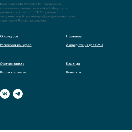
Компания Meta Platforms Inc., владеющая
социальными сетями Facebook и Instagram, по
решению суда от 21.03.2022 признана
экстремистской организацией, ее деятельность на
территории России запрещена
О конкурсе
Партнеры
Регламент конкурса
Аккредитация для СМИ
Счетчик заявок
Команда
Карта кастингов
Контакты