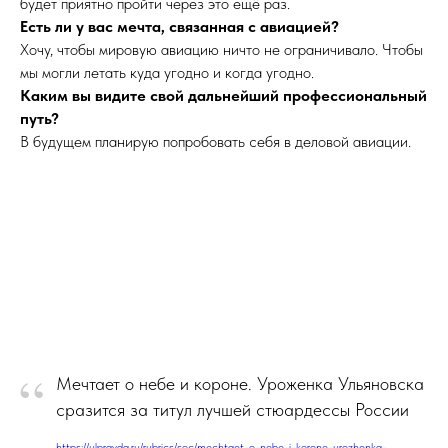
будет приятно пройти через это ещё раз.
Есть ли у вас мечта, связанная с авиацией?
Хочу, чтобы мировую авиацию ничто не ограничивало. Чтобы
мы могли летать куда угодно и когда угодно.
Каким вы видите свой дальнейший профессиональный
путь?
В будущем планирую попробовать себя в деловой авиации.
“
Мечтает о небе и короне. Уроженка Ульяновска
сразится за титул лучшей стюардессы России
https://ulpravda.ru/rubrics/soc/mechtaet-o-nebe-i-korone-urozhenka-