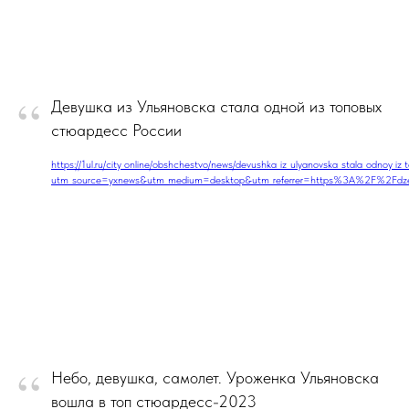
“
Девушка из Ульяновска стала одной из топовых
стюардесс России
https://1ul.ru/city_online/obshchestvo/news/devushka_iz_ulyanovska_stala_odnoy_iz_
utm_source=yxnews&utm_medium=desktop&utm_referrer=https%3A%2F%2Fd
“
Небо, девушка, самолет. Уроженка Ульяновска
вошла в топ стюардесс-2023