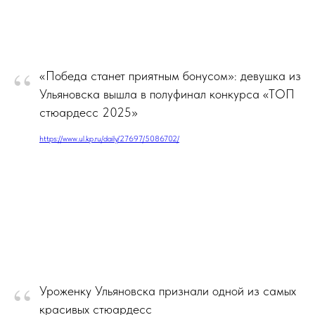
“
«Победа станет приятным бонусом»: девушка из
Ульяновска вышла в полуфинал конкурса «ТОП
стюардесс 2025»
https://www.ul.kp.ru/daily/27697/5086702/
“
Уроженку Ульяновска признали одной из самых
красивых стюардесс