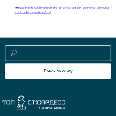
https://ulpravda.ru/rubrics/soc/nebo-devushka-samolet-urozhenka-ulianovska-
voshla-v-top-stiuardess2023
Поиск по сайту