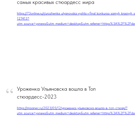
самых красивых стюардесс мира
https://73online.ru/r/urozhenka_ulyanovska_vyshla_v_final_konkursa_samyh_krasivyh_
127413?
utm_source=yxnews&utm_medium=desktop&utm_referrer=https%3A%2F%2Fd
“
Уроженка Ульяновска вошла в Топ
стюардесс-2023
https://misanec.ru/2023/05/12/уроженка-ульяновска-вошла-в-топ-стюар/?
utm_source=yxnews&utm_medium=desktop&utm_referrer=https%3A%2F%2Fd