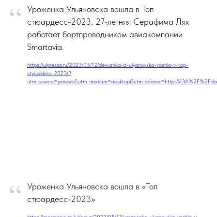
“
Уроженка Ульяновска вошла в Топ
стюардесс-2023. 27-летняя Серафима Лях
работает бортпроводником авиакомпании
Smartavia.
https://ulpressa.ru/2023/05/12/devushka-iz-ulyanovska-voshla-v-top-
styuardess-2023/?
utm_source=yxnews&utm_medium=desktop&utm_referrer=https%3A%2F%2Fd
“
Уроженка Ульяновска вошла в «Топ
стюардесс-2023»
https://mosaica.ru/ru/ul/news/2023/05/13/urozhenka-ulyanovska-voshla-v-