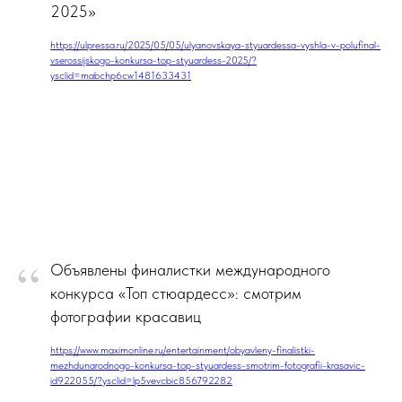
2025»
https://ulpressa.ru/2025/05/05/ulyanovskaya-styuardessa-vyshla-v-polufinal-
vserossijskogo-konkursa-top-styuardess-2025/?
ysclid=mabchp6cw1481633431
“
Объявлены финалистки международного
конкурса «Топ стюардесс»: смотрим
фотографии красавиц
https://www.maximonline.ru/entertainment/obyavleny-finalistki-
mezhdunarodnogo-konkursa-top-styuardess-smotrim-fotografii-krasavic-
id922055/?ysclid=lp5vevcbic856792282