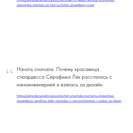
ulianovska-srazitsia-za-titul-luchshei-stiuardessy-rossii
“
Начать сначала. Почему красавица
стюардесса Серафима Лях рассталась с
наноинженерией и взялась за дизайн
https://ulpravda.ru/rubrics/soc/nachat-snachala-pochemu-krasavitsa-
stiuardessa-serafima-liakh-rasstalas-s-nanoinzheneriei-i-vzialas-za-dizain