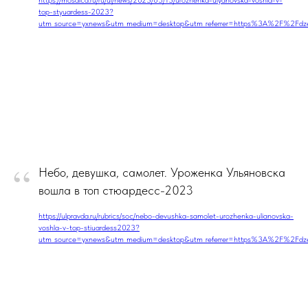
top-styuardess-2023?
utm_source=yxnews&utm_medium=desktop&utm_referrer=https%3A%2F%2Fd
“
Небо, девушка, самолет. Уроженка Ульяновска
вошла в топ стюардесс-2023
https://ulpravda.ru/rubrics/soc/nebo-devushka-samolet-urozhenka-ulianovska-
voshla-v-top-stiuardess2023?
utm_source=yxnews&utm_medium=desktop&utm_referrer=https%3A%2F%2Fd