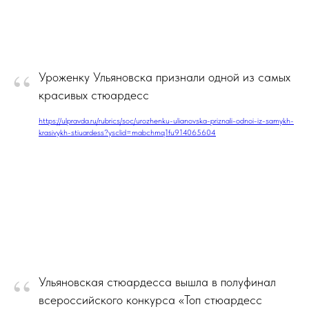
“
Уроженку Ульяновска признали одной из самых
красивых стюардесс
https://ulpravda.ru/rubrics/soc/urozhenku-ulianovska-priznali-odnoi-iz-samykh-
krasivykh-stiuardess?ysclid=mabchmq1fu914065604
“
Ульяновская стюардесса вышла в полуфинал
всероссийского конкурса «Топ стюардесс