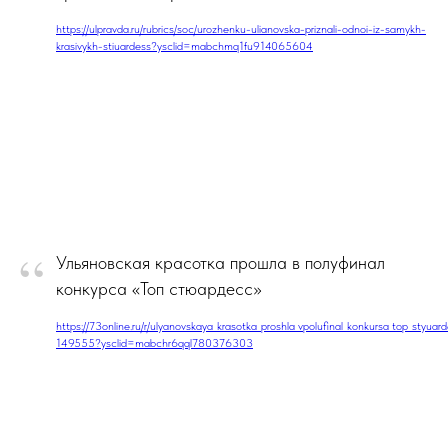
https://ulpravda.ru/rubrics/soc/urozhenku-ulianovska-priznali-odnoi-iz-samykh-
krasivykh-stiuardess?ysclid=mabchmq1fu914065604
“
Ульяновская красотка прошла в полуфинал
конкурса «Топ стюардесс»
https://73online.ru/r/ulyanovskaya_krasotka_proshla_vpolufinal_konkursa_top_styuar
149555?ysclid=mabchr6qql780376303