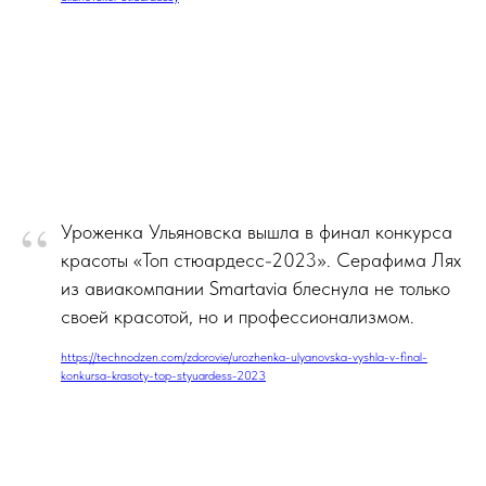
“
Уроженка Ульяновска вышла в финал конкурса
красоты «Топ стюардесс-2023». Серафима Лях
из авиакомпании Smartavia блеснула не только
своей красотой, но и профессионализмом.
https://technodzen.com/zdorovie/urozhenka-ulyanovska-vyshla-v-final-
konkursa-krasoty-top-styuardess-2023