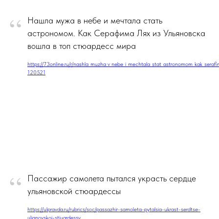
“
Нашла мужа в небе и мечтала стать
астрономом. Как Серафима Лях из Ульяновска
вошла в топ стюардесс мира
https://73online.ru/r/nashla_muzha_v_nebe_i_mechtala_stat_astronomom_kak_serafim
120521
“
Пассажир самолета пытался украсть сердце
ульяновской стюардессы
https://ulpravda.ru/rubrics/soc/passazhir-samoleta-pytalsia-ukrast-serdtse-
ulianovskoi-stiuardessy