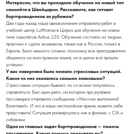
Интересно, что вы проходили обучение на новый тип
самолёта в Швейцарии. Расскажите, как готовят
бортпроводников за рубежом?
Два года назад наша авиакомпания отправляла ребят в
учебный центр Lufthansa в Цюрих для обучения на новом
типе самолётов Airbus 220. Обучение состояло из теории,
практики и сдачи экзаменов, также как в России, только в
Европе. Было немного сложно, поскольку все преподаватели
общались на иностранном языке, но в целом всё прошло
успешно.
У вас наверняка было немало стрессовых ситуаций.
Какие из них оказались самыми знаковыми?
Стрессовые ситуации бывают, но со всеми получалось
справляться. Был один рейс, на котором при рулёжке
пассажирка отправила сообщение: «Миссию выполнила!
Взлетаем!». И это в наше неспокойное время, можете себе
представить! Ситуация развернулась как в фильме, с CIA и
собаками.
Одна из главных задач бортпроводников — помочь
пассажирам. Какую помощь оказывали вы?