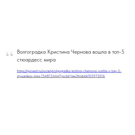
“
Волгоградка Кристина Чернова вошла в топ-5
стюардесс мира
https://gorvesti.ru/society/volgogradka-kristina-chernova-voshla-v-top-5-
styuardess-mira-154813.html?ysclid=lqe3htxb6k105973016