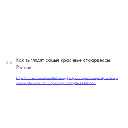
“
Как выглядят самые красивые стюардессы
России
https://www.woman.ru/real-life/kak-vyglyadyat-samye-krasivye-styuardessy-
rossii-20-foto-id922408/?ysclid=lp78dwpg8w333510991