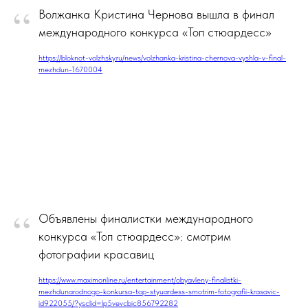
“
Волжанка Кристина Чернова вышла в финал
международного конкурса «Топ стюардесс»
https://bloknot-volzhsky.ru/news/volzhanka-kristina-chernova-vyshla-v-final-
mezhdun-1670004
“
Объявлены финалистки международного
конкурса «Топ стюардесс»: смотрим
фотографии красавиц
https://www.maximonline.ru/entertainment/obyavleny-finalistki-
mezhdunarodnogo-konkursa-top-styuardess-smotrim-fotografii-krasavic-
id922055/?ysclid=lp5vevcbic856792282