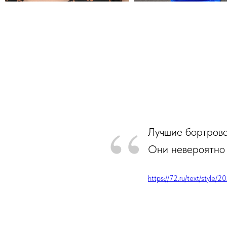
“
Лучшие бортрово
Они невероятно
https://72.ru/text/style