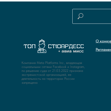
О конку
Регламе
Компания Meta Platforms Inc., владеющая
социальными сетями Facebook и Instagram,
по решению суда от 21.03.2022 признана
экстремистской организацией, ее
деятельность на территории России
запрещена