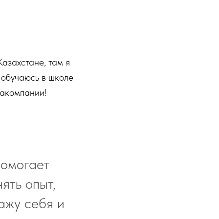
Казахстане, там я
 обучаюсь в школе
иакомпании!
помогает
ять опыт,
кажу себя и