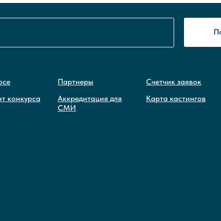
П
рсе
Партнеры
Счетчик заявок
нт конкурса
Аккредитация для
Карта кастингов
СМИ