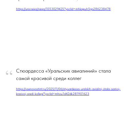
https://ura.news/news/1053029425?ysclid=mhkqeuh5go286238478
“
Стюардесса «Уральских авиалиний» стала
самой красивой среди коллег
https://vsenovostint.ru/2025/11/06/styuardessa-uralskih-avialinij-stala-samoj-
krasivoj-sredi-kolleg/?ysclid=mhou1d42dk281901623