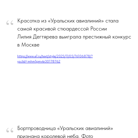
“
Красотка из «Уральских авиалиний» стала
самой красивой стюардессой России
Лилия Дегтярева выиграла престижный конкурс
в Москве
https://www.e1.ru/text/style/2025/11/05/76106878/?
ysclid=mhm1pmvkr30178762
“
Бортпроводница «Уральских авиалиний»
признана королевой неба. Фото