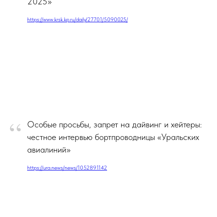
2025»
https://www.krsk.kp.ru/daily/27701/5090025/
“
Особые просьбы, запрет на дайвинг и хейтеры:
честное интервью бортпроводницы «Уральских
авиалиний»
https://ura.news/news/1052891142