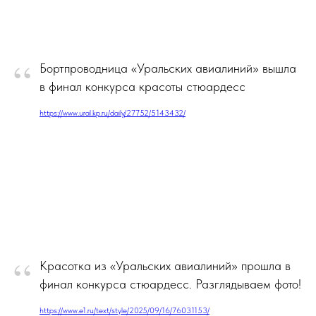
“
Бортпроводница «Уральских авиалиний» вышла
в финал конкурса красоты стюардесс
https://www.ural.kp.ru/daily/27752/5143432/
“
Красотка из «Уральских авиалиний» прошла в
финал конкурса стюардесс. Разглядываем фото!
https://www.e1.ru/text/style/2025/09/16/76031153/