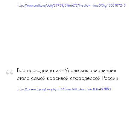
https://www.ural.kp.ru/daily/27739/5166672/?ysclid=mhou0f0rg4332107245
“
Бортпроводница из «Уральских авиалиний»
стала самой красивой стюардессой России
https://momenty.org/people/30671?ysclid=mhou0jvko836497093