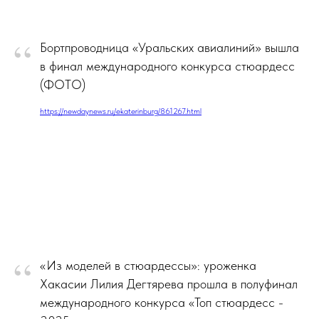
“
Бортпроводница «Уральских авиалиний» вышла
в финал международного конкурса стюардесс
(ФОТО)
https://newdaynews.ru/ekaterinburg/861267.html
“
«Из моделей в стюардессы»: уроженка
Хакасии Лилия Дегтярева прошла в полуфинал
международного конкурса «Топ стюардесс -