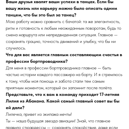
Ваши друзья хвалят ваши успехи в танцах. Если бы
вашу жизнь или карьеру можно было описать одним
танцем, что бы это был за танец?
Мою работу можно сравнить с бачатой: та же элегантность,
ритм и готовность к любым неожиданным поворотам, будь то
смена маршрута или непредвиденная ситуация. Главное —
сохранять грацию, точность движений и улыбку, что бы ни
случилось.
Что для вас является главным составляющим счастья в
профессии бортпроводника?
Для меня в профессии бортпроводника главное — быть
частью истории каждого пассажира на борту. И я стремлюсь
к тому, чтобы моя помощь и забота стали тем самым
приятным моментом, который он запомнит после полёта.
Представьте, что к вам в команду приходит 17-летняя
Лилия из Абакана. Какой самый главный совет вы бы
ей дали?
Лилечка, привет из экипажа мечты!
Ты — наша будущая звезда авиации! Знай, что главное
правило стюардессы — сохранять спокойствие, даже если