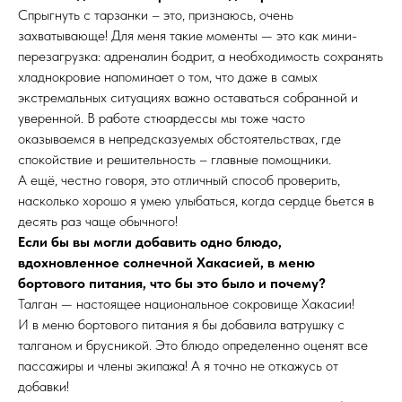
Спрыгнуть с тарзанки – это, признаюсь, очень
захватывающе! Для меня такие моменты — это как мини-
перезагрузка: адреналин бодрит, а необходимость сохранять
хладнокровие напоминает о том, что даже в самых
экстремальных ситуациях важно оставаться собранной и
уверенной. В работе стюардессы мы тоже часто
оказываемся в непредсказуемых обстоятельствах, где
спокойствие и решительность – главные помощники.
А ещё, честно говоря, это отличный способ проверить,
насколько хорошо я умею улыбаться, когда сердце бьется в
десять раз чаще обычного!
Если бы вы могли добавить одно блюдо,
вдохновленное солнечной Хакасией, в меню
бортового питания, что бы это было и почему?
Талган — настоящее национальное сокровище Хакасии!
И в меню бортового питания я бы добавила ватрушку с
талганом и брусникой. Это блюдо определенно оценят все
пассажиры и члены экипажа! А я точно не откажусь от
добавки!