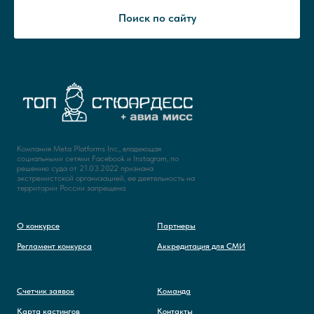
Поиск по сайту
Компания Meta Platforms Inc., владеющая
социальными сетями Facebook и Instagram, по
решению суда от 21.03.2022 признана
экстремистской организацией, ее деятельность на
территории России запрещена
О конкурсе
Партнеры
Регламент конкурса
Аккредитация для СМИ
Счетчик заявок
Команда
Карта кастингов
Контакты