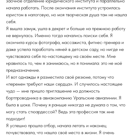
заочное отделение юридического института и параллельно
начала работать. После окончания института устроилась
юристом в налоговую, но моя творческая душа там не нашла
себя.
Я вышла замуж, ушла в декрет и больше на прежнюю работу
не вернулась. Именно тогда начались поиски себя. Я
окончила курсы фотографа, массажиста, фитнес-тренера и
даже успела поработать няней в детском саду, но нигде не
чувствовала себя по-настоящему на своём месте. Мне
нравилось то, чем я занимаюсь, но я понимала: это не моё
предназначение.
И вот однажды я разместила своё резюме, потому что
«перемен требуют наши сердца». И случилось настоящее
чудо — мне пришло приглашение на должность
бортпроводника в авиакомпанию Уральские авиалинии. Я
была в шоке. Почему я раньше никогда не думала о том, что
могу стать стюардессой? Ведь эта профессия так мне
подходит!
Я успешно прошла отбор, начала летать и наконец
почувствовала, что нашла своё место в жизни. Я очень