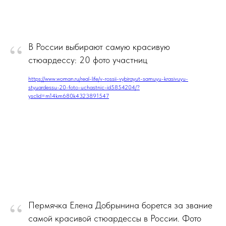
“
В России выбирают самую красивую
стюардессу: 20 фото участниц
https://www.woman.ru/real-life/v-rossii-vybirayut-samuyu-krasivuyu-
styuardessu-20-foto-uchastnic-id5854204/?
ysclid=m14km680k4323891547
“
Пермячка Елена Добрынина борется за звание
самой красивой стюардессы в России. Фото