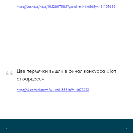
https://ura.news/news/1052807585?ysclid=m14km868yn454101639
“
Две пермячки вышли в финал конкурса «Топ
стюардесс»
https://vk.com/vikiperm?w=wall-3551694_4673222