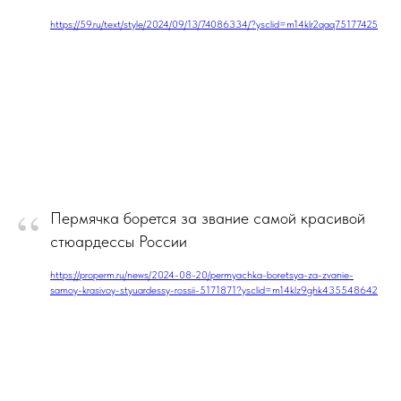
https://59.ru/text/style/2024/09/13/74086334/?ysclid=m14klr2qaq75177425
“
Пермячка борется за звание самой красивой
стюардессы России
https://properm.ru/news/2024-08-20/permyachka-boretsya-za-zvanie-
samoy-krasivoy-styuardessy-rossii-5171871?ysclid=m14klz9ghk435548642